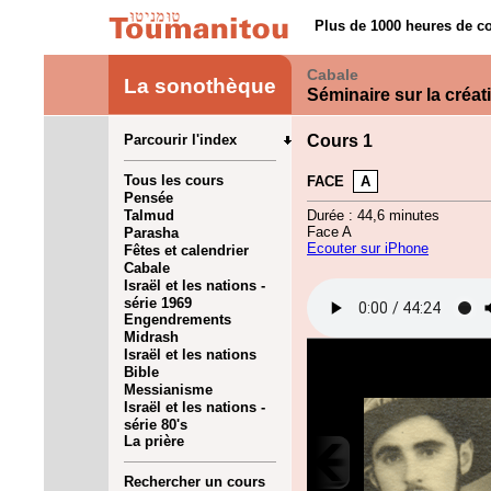
Plus de 1000 heures de co
Cabale
La sonothèque
Séminaire sur la créat
Parcourir l'index
Cours 1
Tous les cours
FACE
A
Pensée
Talmud
Durée : 44,6 minutes
Face A
Parasha
Ecouter sur iPhone
Fêtes et calendrier
Cabale
Israël et les nations -
série 1969
Engendrements
Midrash
Israël et les nations
Bible
Messianisme
Israël et les nations -
série 80's
La prière
Rechercher un cours