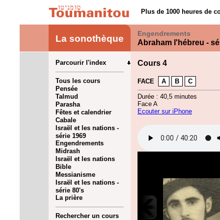
Plus de 1000 heures de co
Engendrements
La sonothèque
Abraham l'hébreu - sé
Parcourir l'index
Cours 4
Tous les cours
FACE
A
B
C
Pensée
Talmud
Durée : 40,5 minutes
Face A
Parasha
Ecouter sur iPhone
Fêtes et calendrier
Cabale
Israël et les nations -
série 1969
Engendrements
Midrash
Israël et les nations
Bible
Messianisme
Israël et les nations -
série 80's
La prière
Rechercher un cours