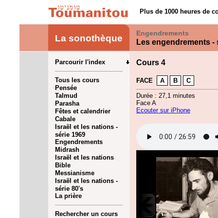
Plus de 1000 heures de co
Engendrements
La sonothèque
Les engendrements - 
Parcourir l'index
Cours 4
Tous les cours
FACE
A
B
C
Pensée
Talmud
Durée : 27,1 minutes
Face A
Parasha
Ecouter sur iPhone
Fêtes et calendrier
Cabale
Israël et les nations -
série 1969
Engendrements
Midrash
Israël et les nations
Bible
Messianisme
Israël et les nations -
série 80's
La prière
Rechercher un cours