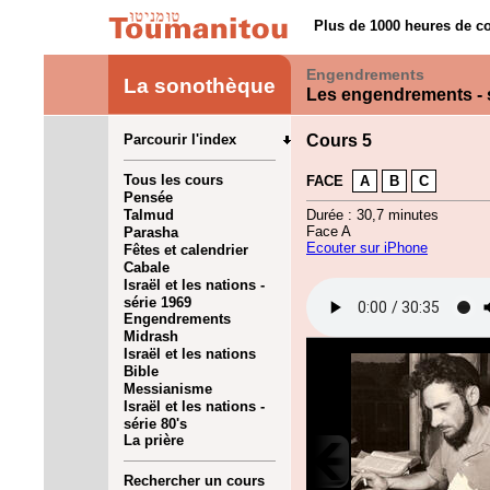
Plus de 1000 heures de co
Engendrements
La sonothèque
Les engendrements - 
Parcourir l'index
Cours 5
Tous les cours
FACE
A
B
C
Pensée
Talmud
Durée : 30,7 minutes
Face A
Parasha
Ecouter sur iPhone
Fêtes et calendrier
Cabale
Israël et les nations -
série 1969
Engendrements
Midrash
Israël et les nations
Bible
Messianisme
Israël et les nations -
série 80's
La prière
Rechercher un cours