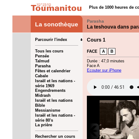
Plus de 1000 heures de co
Parasha
La sonothèque
La teshouva dans par
Parcourir l'index
Cours 1
Tous les cours
FACE
A
B
Pensée
Talmud
Durée : 47,0 minutes
Face A
Parasha
Ecouter sur iPhone
Fêtes et calendrier
Cabale
Israël et les nations -
série 1969
Engendrements
Midrash
Israël et les nations
Bible
Messianisme
Israël et les nations -
série 80's
La prière
Rechercher un cours