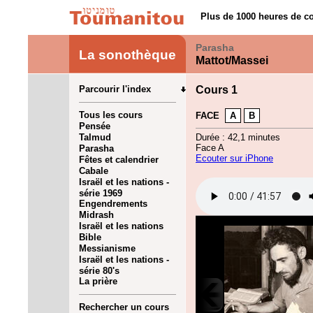
Plus de 1000 heures de co
Parasha
La sonothèque
Mattot/Massei
Parcourir l'index
Cours 1
Tous les cours
FACE
A
B
Pensée
Talmud
Durée : 42,1 minutes
Face A
Parasha
Ecouter sur iPhone
Fêtes et calendrier
Cabale
Israël et les nations -
série 1969
Engendrements
Midrash
Israël et les nations
Bible
Messianisme
Israël et les nations -
série 80's
La prière
Rechercher un cours