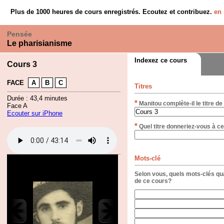
Plus de 1000 heures de cours enregistrés. Ecoutez et contribuez.
en 
Pensée
Le pharisianisme
Indexez ce cours
Cours 3
FACE
A
B
C
Titres
Durée : 43,4 minutes
*
Manitou complète-il le titre de
Face A
Ecouter sur iPhone
*
Quel titre donneriez-vous à ce
Mots-clé
Selon vous, quels mots-clés qua
de ce cours?