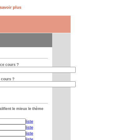
savoir plus
 ce cours ?
 cours ?
lifient le mieux le thème
liste
liste
liste
liste