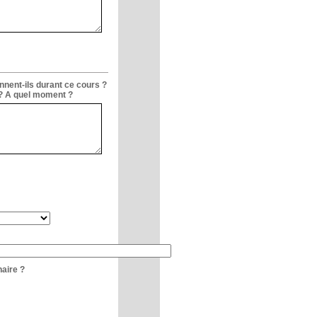
nnent-ils durant ce cours ?
 ? A quel moment ?
naire ?