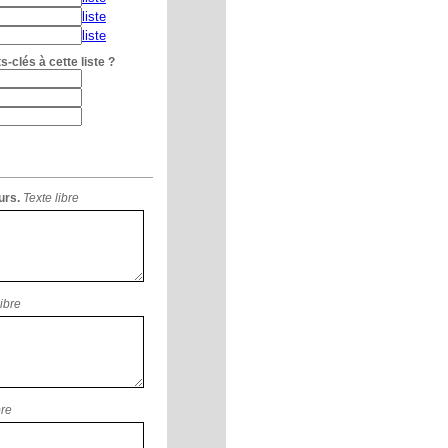
liste
liste
-clés à cette liste ?
urs.
Texte libre
libre
bre