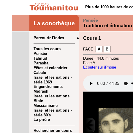
Plus de 1000 heures de co
Pensée
La sonothèque
Tradition et éducation
Parcourir l'index
Cours 1
Tous les cours
FACE
A
B
Pensée
Talmud
Durée : 44,8 minutes
Face A
Parasha
Ecouter sur iPhone
Fêtes et calendrier
Cabale
Israël et les nations -
série 1969
Engendrements
Midrash
Israël et les nations
Bible
Messianisme
Israël et les nations -
série 80's
La prière
Rechercher un cours