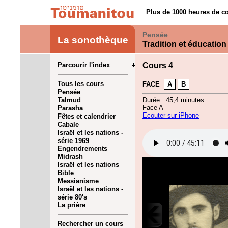
Plus de 1000 heures de co
Pensée
La sonothèque
Tradition et éducation
Parcourir l'index
Cours 4
Tous les cours
FACE
A
B
Pensée
Talmud
Durée : 45,4 minutes
Face A
Parasha
Ecouter sur iPhone
Fêtes et calendrier
Cabale
Israël et les nations -
série 1969
Engendrements
Midrash
Israël et les nations
Bible
Messianisme
Israël et les nations -
série 80's
La prière
Rechercher un cours