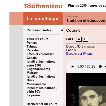
Plus de 1000 heures de co
Pensée
La sonothèque
Tradition et éducation
Parcourir l'index
Cours 6
Tous les cours
FACE
A
B
Pensée
Talmud
Durée : 30,5 minutes
Face A
Parasha
Ecouter sur iPhone
Fêtes et calendrier
Cabale
Israël et les nations -
série 1969
Engendrements
Midrash
Israël et les nations
Bible
Messianisme
Israël et les nations -
série 80's
La prière
Rechercher un cours