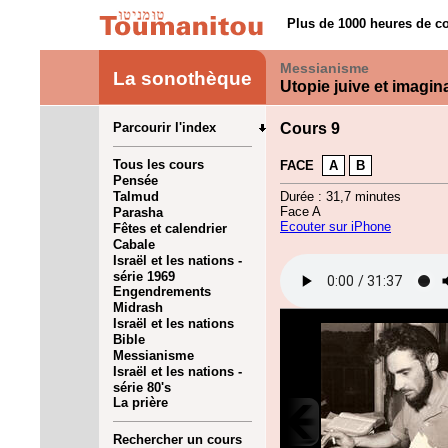
Plus de 1000 heures de co
Messianisme
La sonothèque
Utopie juive et imagin
Parcourir l'index
Cours 9
Tous les cours
FACE
A
B
Pensée
Talmud
Durée : 31,7 minutes
Face A
Parasha
Ecouter sur iPhone
Fêtes et calendrier
Cabale
Israël et les nations -
série 1969
Engendrements
Midrash
Israël et les nations
Bible
Messianisme
Israël et les nations -
série 80's
La prière
Rechercher un cours