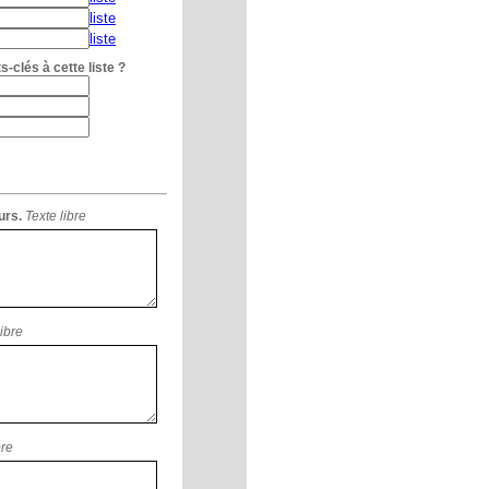
liste
liste
-clés à cette liste ?
urs.
Texte libre
libre
bre