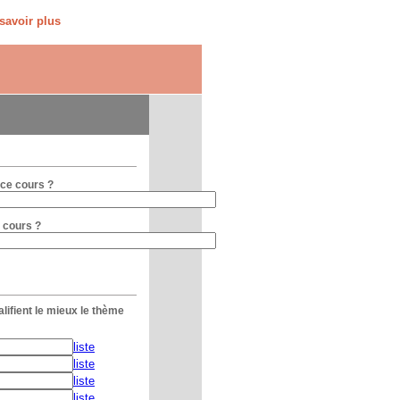
savoir plus
 ce cours ?
 cours ?
lifient le mieux le thème
liste
liste
liste
liste