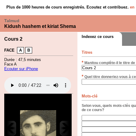
Plus de 1000 heures de cours enregistrés. Ecoutez et contribuez.
en 
Talmud
Kidush hashem et kiriat Shema
Indexez ce cours
Cours 2
FACE
A
B
Titres
Durée : 47,5 minutes
*
Manitou complète-il le titre de
Face A
Ecouter sur iPhone
*
Quel titre donneriez-vous à ce
Mots-clé
Selon vous, quels mots-clés qua
de ce cours?