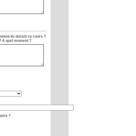
nnent-ils durant ce cours ?
 ? A quel moment ?
naire ?